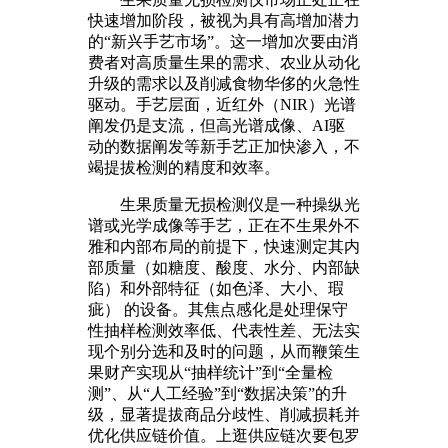
快速增加阶段，被视为具有高增加潜力
的“新兴手艺市场”。这一增加次要由消
费者对高质量生果的需求、农业从动化
升级的需求以及削减食物华侈的火急性
驱动。手艺层面，近红外（NIR）光谱
阐发仍是支流，但高光谱成像、AI驱
动的数据阐发等新手艺正加快渗入，不
竭提拔检测的精度和效率。
生果质量无损检测仪是一种操纵光
谱或光学成像等手艺，正在不生果外不
雅和内部布局的前提下，快速测定其内
部质量（如糖度、酸度、水分、内部缺
陷）和外部特征（如色泽、大小、瑕
疵） 的设备。其焦点感化是处理保守
性抽样检测效率低、代表性差、无法实
现个别分选和及时的问题，从而鞭策生
果财产实现从“抽样统计”到“全量检
测”、从“人工经验”到“数据决策”的升
级，显著提拔商品分歧性、削减损耗并
优化供应链价值。上逛供应链次要包罗