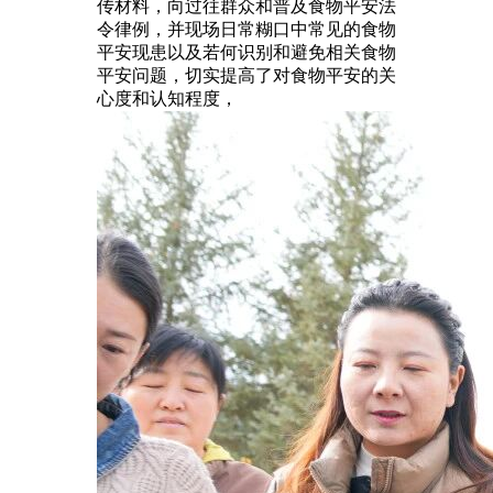
传材料，向过往群众和普及食物平安法
令律例，并现场日常糊口中常见的食物
平安现患以及若何识别和避免相关食物
平安问题，切实提高了对食物平安的关
心度和认知程度，