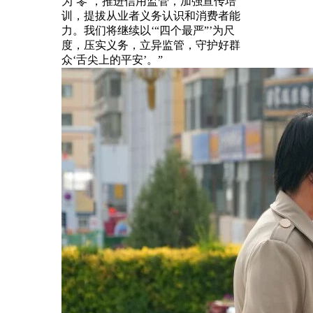
为‘零’，推进信用监管，加强宣传培
训，提拔从业者义务认识和消费者能
力。我们将继续以‘“四个最严”’为尺
度，压实义务，立异监管，守护好群
众‘舌尖上的平安’。”