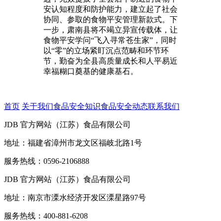
安认知程度和防护能力，建立起了社会
协同、参取的食物平安管理新款式。下
一步，肃南县将不竭立异宣传载体，让
食物平安学问“飞入寻常苍生家”，同时
以“零”的立场紧盯沉点范畴和环节环
节，勤奋为全县高质量成长和人平易近
幸福糊口奠基的健康基石。
首页
关于我们
食品安全知识
食品安全动态
联系我们
JDB 官方网站（江苏）食品有限公司
地址：福建省漳州市龙文区福岐北路1号
服务热线：0596-2106888
JDB 官方网站（江苏）食品有限公司
地址：南京市溧水经济开发区溧星路97号
服务热线：400-881-6208